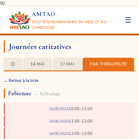
92
AMTAO
☰
SOUTIEN HUMANITAIRE EN INDE ET AU
CAMBODGE
Journées caritatives
Ⓘ
16 MAI
17 MAI
PAR THÉRAPEUTE
← Retour à la liste
Fabienne
— Réflexologie
10:00–11:00
16/05/2026
11:00–12:00
16/05/2026
12:00–13:00
16/05/2026